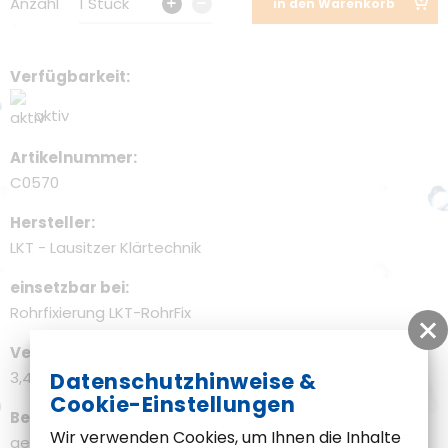
Anzahl
1 Stück
in den Warenkorb
Verfügbarkeit
aktiv
Artikelnummer
C0570
Hersteller
LKT - Lausitzer Klärtechnik
einsetzbar bei
Rohrfixierung LKT-RohrFix
Versandgewicht
3,45 kg
Datenschutzhinweise &
Cookie-Einstellungen
Beschreibung
Wir verwenden Cookies, um Ihnen die Inhalte
geteilte Ausführung zum nachträglichen Einbau