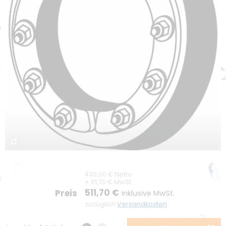
Unternehmen
Unternehmensprofil
Kontakt
Unser LKT Team
Karriere
Kompetenz durch Innovation
Nachhaltigkeit
Umweltschutz
Förderung
430,00 € Netto
+ 81,70 € MwSt.
511,70 €
Preis
inklusive MwSt.
zuzüglich
Versandkosten