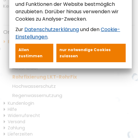
und Funktionen der Website bestmöglich
Kernbohrung 350 mm erforderlich.
anzubieten. Darüber hinaus verwenden wir
Cookies zu Analyse-Zwecken.
Zur
Datenschutzerklärung
und den
Cookie-
Online-Shop
Einstellungen
.
Ersatzteilshop
Ersatzteile für Kleinkläranlagen
Allen
nur notwendige Cookies
zustimmen
zulassen
Armaturen für Pumpstationen
Abscheider
Rohrfixierung LKT-RohrFix
Hochwasserschutz
Regenwassernutzung
Kundenlogin
Hilfe
Widerrufsrecht
Versand
Zahlung
Lieferzeiten