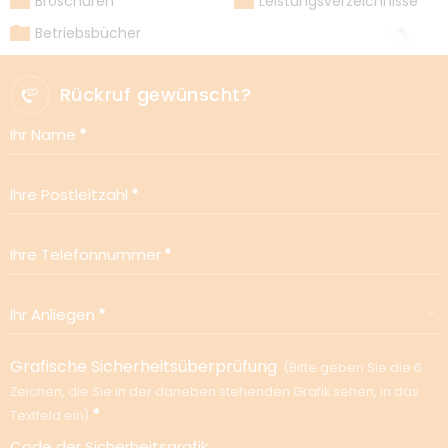
Broschüren
Leistungsverzeichnisse
Unternehmen
Betriebsbücher
Vorname
Nachname
Rückruf gewünscht?
Ihr Name
Straße
Hausnummer
Ihre Postleitzahl
PLZ
Ort
Ihre Telefonnummer
E-Mail-Adresse
Ihr Anliegen
Telefon
Grafische Sicherheitsüberprüfung
Bitte geben Sie die 6
Ihr Anliegen
Zeichen, die Sie in der daneben stehenden Grafik sehen, in das
Textfeld ein
Code der Sicherheitsgrafik