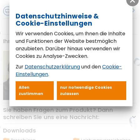
Lieferumfang
Datenschutzhinweise &
Cookie-Einstellungen
Wir verwenden Cookies, um Ihnen die Inhalte
Ihr Ansprechpartner
und Funktionen der Website bestmöglich
anzubieten. Darüber hinaus verwenden wir
Anja Hawaleschka
Cookies zu Analyse-Zwecken.
Angebotserstellung
Zur
Datenschutzerklärung
und den
Cookie-
+49 (0) 35456 6809
Einstellungen
.
A.Hawaleschka@lkt-luckau.de
Allen
nur notwendige Cookies
zustimmen
zulassen
Sie haben Fragen zum Produkt? Dann
schreiben Sie uns eine Nachricht:
Anrede
Frau
Downloads