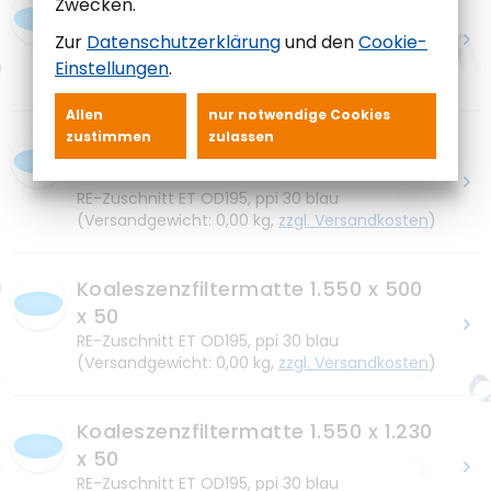
Koaleszenzfiltermatte 1.230 x 1.130
Zwecken.
x 50
Zur
Datenschutzerklärung
und den
Cookie-
RE-Zuschnitt ET OD195, ppi 30 blau
Einstellungen
.
(Versandgewicht: 0,00 kg,
zzgl. Versandkosten
)
Allen
nur notwendige Cookies
zustimmen
zulassen
Koaleszenzfiltermatte 1.550 x 1.040
x 50
RE-Zuschnitt ET OD195, ppi 30 blau
(Versandgewicht: 0,00 kg,
zzgl. Versandkosten
)
Koaleszenzfiltermatte 1.550 x 500
x 50
RE-Zuschnitt ET OD195, ppi 30 blau
(Versandgewicht: 0,00 kg,
zzgl. Versandkosten
)
Koaleszenzfiltermatte 1.550 x 1.230
x 50
RE-Zuschnitt ET OD195, ppi 30 blau