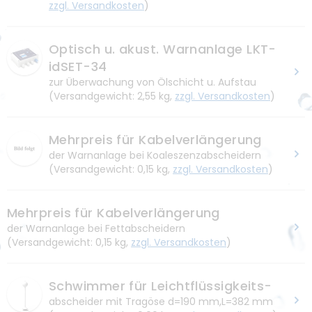
zzgl. Versandkosten
)
Downloads
Optisch u. akust. Warnanlage LKT-
idSET-34
Unternehmen
zur Überwachung von Ölschicht u. Aufstau
(Versandgewicht: 2,55 kg,
zzgl. Versandkosten
)
Unternehmensprofil
Kontakt
Unser LKT Team
Mehrpreis für Kabelverlängerung
der Warnanlage bei Koaleszenzabscheidern
Karriere
(Versandgewicht: 0,15 kg,
zzgl. Versandkosten
)
Kompetenz durch Innovation
Mehrpreis für Kabelverlängerung
Nachhaltigkeit
der Warnanlage bei Fettabscheidern
(Versandgewicht: 0,15 kg,
zzgl. Versandkosten
)
Umweltschutz
Förderung
Schwimmer für Leichtflüssigkeits-
abscheider mit Tragöse d=190 mm,L=382 mm