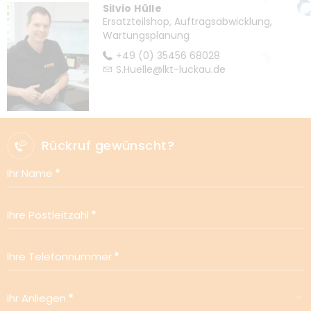
Silvio Hülle
Ersatzteilshop, Auftragsabwicklung,
Wartungsplanung
+49 (0) 35456 68028
S.Huelle@lkt-luckau.de
Rückruf gewünscht?
Ihr Name
Ihre Postleitzahl
Ihre Telefonnummer
Ihr Anliegen