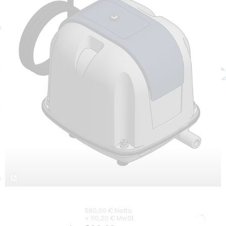
Lieferzeiten
Downloads
Unternehmen
Unternehmensprofil
Kontakt
Unser LKT Team
Karriere
Kompetenz durch Innovation
Nachhaltigkeit
Umweltschutz
580,00 € Netto
+ 110,20 € MwSt.