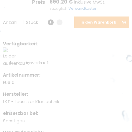
Förderung
690,20 €
Preis
inklusive MwSt.
zuzüglich
Versandkosten
Anzahl
1 Stück
in den Warenkorb
Verfügbarkeit
Leider ausverkauft
Artikelnummer
E0610
Hersteller
LKT - Lausitzer Klärtechnik
einsetzbar bei
Sonstiges