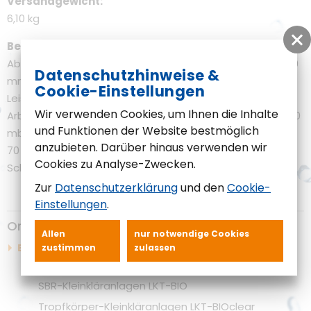
Versandgewicht
6,10 kg
Beschreibung
Abmessungen: Länge : 215 mm Breite : 172 mm Höhe : 199
Datenschutzhinweise &
mm Spannung : 230 V Frequenz : 50 Hz
Cookie-Einstellungen
Leistungsaufnahme: 128 W Arbeitsdruck : 200 mbar max.
Wir verwenden Cookies, um Ihnen die Inhalte
Arbeitsdruck: 300 mbar Volumenstrom : 140 l/min (bei 160
und Funktionen der Website bestmöglich
mbar) 127 l/min (bei 200 mbar) 98 l/min (bei 250 mbar)
anzubieten. Darüber hinaus verwenden wir
70 l/min (bei 300 mbar) Geräuschpegel : 38 dB(A)
Cookies zu Analyse-Zwecken.
Schlauchanschluss außen: 18 mm
Zur
Datenschutzerklärung
und den
Cookie-
Einstellungen
.
Online-Shop
Allen
nur notwendige Cookies
Ersatzteilshop
zustimmen
zulassen
Ersatzteile für Kleinkläranlagen
SBR-Kleinkläranlagen LKT-BIO
Tropfkörper-Kleinkläranlagen LKT-BIOclear