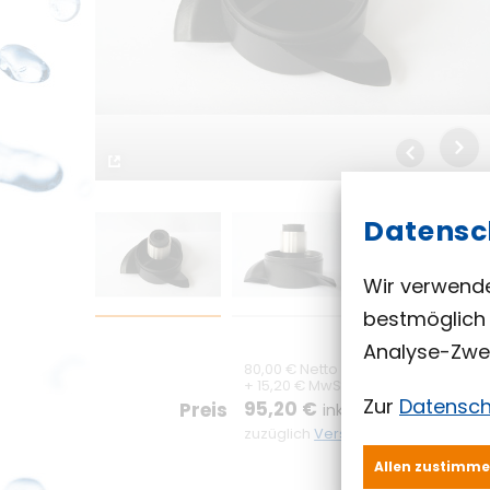
Datensc
Wir verwende
bestmöglich 
Analyse-Zwe
80,00 € Netto
+ 15,20 € MwSt.
Zur
Datensch
95,20 €
Preis
inklusive MwSt.
zuzüglich
Versandkosten
Allen zustimm