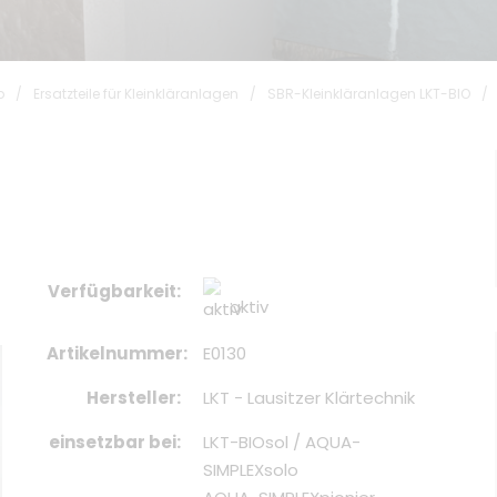
p
/
Ersatzteile für Kleinkläranlagen
/
SBR-Kleinkläranlagen LKT-BIO
/
Verfügbarkeit
aktiv
Artikelnummer
E0130
Hersteller
LKT - Lausitzer Klärtechnik
einsetzbar bei
LKT-BIOsol / AQUA-
SIMPLEXsolo