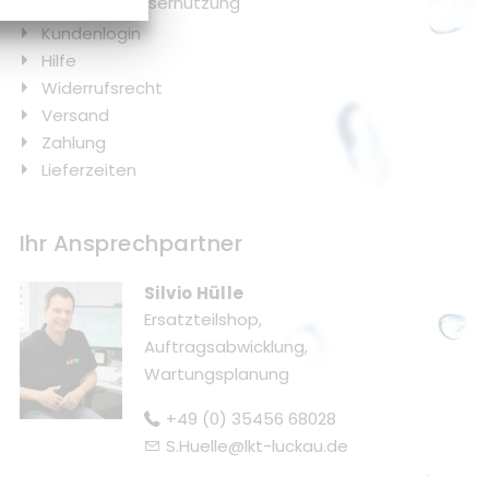
Regenwassernutzung
Kundenlogin
Hilfe
Widerrufsrecht
Versand
Zahlung
Lieferzeiten
Ihr Ansprechpartner
Silvio Hülle
Ersatzteilshop,
Auftragsabwicklung,
Wartungsplanung
+49 (0) 35456 68028
S.Huelle@lkt-luckau.de