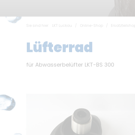
Sie sind hier:
LKT Luckau
/
Online-Shop
/
Ersatzteilsho
Lüfterrad
für Abwasserbelüfter LKT-BS 300