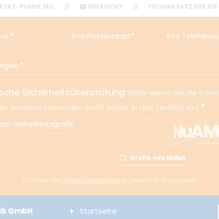
 LKT-PUMPE 180,
//
ÜBERSICHT
//
TECHNIKSATZ FÜR DI
ame
Ihre Postleitzahl
Ihre Telefon
liegen
sche Sicherheitsüberprüfung
Bitte geben Sie die 6 Zei
 der daneben stehenden Grafik sehen, in das Textfeld ein
er Sicherheitsgrafik
Grafik neu laden
Ich habe die
Datenschutzerklärung
gelesen und akzeptiert.
nik GmbH
Startseite