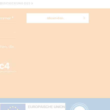
E BESCHICKUNG DES
nummer
absenden
chen, die