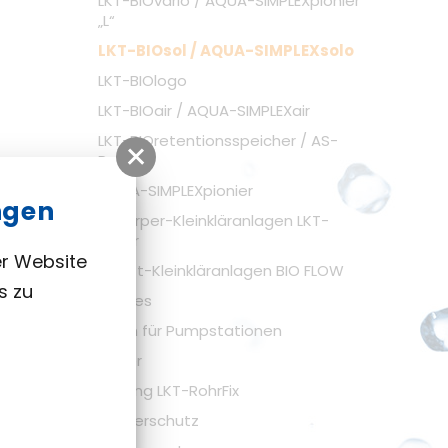
LKT-BIOvario / AQUA-SIMPLEXpionier
„L“
LKT-BIOsol / AQUA-SIMPLEXsolo
LKT-BIOlogo
LKT-BIOair / AQUA-SIMPLEXair
LKT-BIOretentionsspeicher / AS-
Puffer
AQUA-SIMPLEXpionier
ngen
Tropfkörper-Kleinkläranlagen LKT-
BIOclear
er Website
Festbett-Kleinkläranlagen BIO FLOW
s zu
Sonstiges
Armaturen für Pumpstationen
Abscheider
Rohrfixierung LKT-RohrFix
Hochwasserschutz