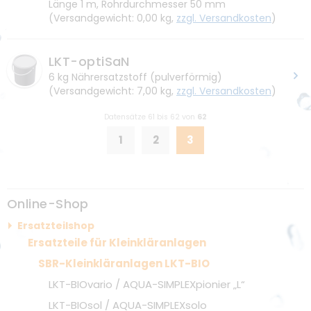
Länge 1 m, Rohrdurchmesser 50 mm
Kundenlogin
Armaturen DN200
(Versandgewicht: 0,00 kg,
zzgl. Versandkosten
)
Hilfe
LKT-optiSaN
Widerrufsrecht
6 kg Nährersatzstoff (pulverförmig)
(Versandgewicht: 7,00 kg,
zzgl. Versandkosten
)
Versand
Datensätze 61 bis 62 von
62
Zahlung
1
2
3
Lieferzeiten
Online-Shop
Downloads
Ersatzteilshop
Ersatzteile für Kleinkläranlagen
Unternehmen
SBR-Kleinkläranlagen LKT-BIO
Unternehmensprofil
LKT-BIOvario / AQUA-SIMPLEXpionier „L“
Kontakt
LKT-BIOsol / AQUA-SIMPLEXsolo