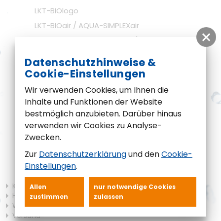
Unser LKT Team
LKT-BIOlogo
Karriere
LKT-BIOair / AQUA-SIMPLEXair
Kompetenz durch Innovation
LKT-BIOretentionsspeicher / AS-Puffer
AQUA-SIMPLEXpionier
Nachhaltigkeit
Datenschutzhinweise &
Tropfkörper-Kleinkläranlagen LKT-BIOclear
Cookie-Einstellungen
Umweltschutz
Festbett-Kleinkläranlagen BIO FLOW
Wir verwenden Cookies, um Ihnen die
Förderung
Sonstiges
Inhalte und Funktionen der Website
bestmöglich anzubieten. Darüber hinaus
Armaturen für Pumpstationen
verwenden wir Cookies zu Analyse-
Abscheider
Zwecken.
Rohrfixierung LKT-RohrFix
Zur
Datenschutzerklärung
und den
Cookie-
Hochwasserschutz
Einstellungen
.
Regenwassernutzung
Kundenlogin
Allen
nur notwendige Cookies
Hilfe
zustimmen
zulassen
Widerrufsrecht
Versand