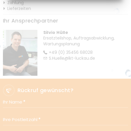
Zahlung
Lieferzeiten
Ihr Ansprechpartner
Silvio Hülle
Ersatzteilshop, Auftragsabwicklung,
Wartungsplanung
+49 (0) 35456 68028
S.Huelle@lkt-luckau.de
Rückruf gewünscht?
Ihr Name
Ihre Postleitzahl