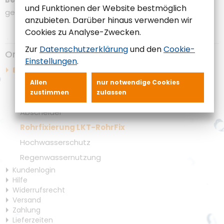
und Funktionen der Website bestmöglich
geteilte Ausführung zum nachträglichen Einbau
anzubieten. Darüber hinaus verwenden wir
Cookies zu Analyse-Zwecken.
Zur
Datenschutzerklärung
und den
Cookie-
Online-Shop
Einstellungen
.
Ersatzteilshop
Ersatzteile für Kleinkläranlagen
Allen
nur notwendige Cookies
zustimmen
zulassen
Armaturen für Pumpstationen
Abscheider
Rohrfixierung LKT-RohrFix
Hochwasserschutz
Regenwassernutzung
Kundenlogin
Hilfe
Widerrufsrecht
Versand
Zahlung
Lieferzeiten