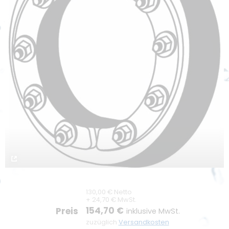
Unternehmen
Unternehmensprofil
Kontakt
Unser LKT Team
Karriere
Kompetenz durch Innovation
Nachhaltigkeit
Umweltschutz
Förderung
130,00 € Netto
+ 24,70 € MwSt.
154,70 €
Preis
inklusive MwSt.
zuzüglich
Versandkosten