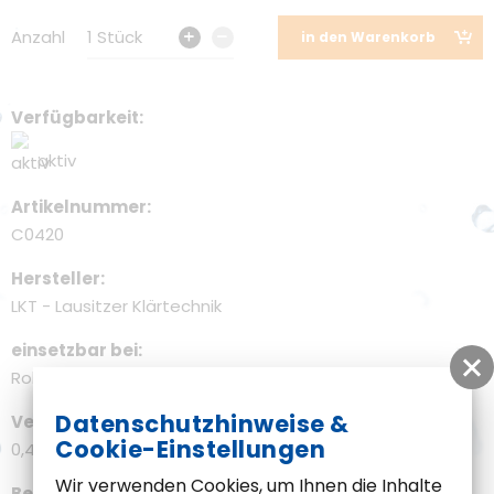
Anzahl
1 Stück
in den Warenkorb
Verfügbarkeit
aktiv
Artikelnummer
C0420
Hersteller
LKT - Lausitzer Klärtechnik
einsetzbar bei
Rohrfixierung LKT-RohrFix
Datenschutzhinweise &
Versandgewicht
Cookie-Einstellungen
0,40 kg
Wir verwenden Cookies, um Ihnen die Inhalte
Beschreibung