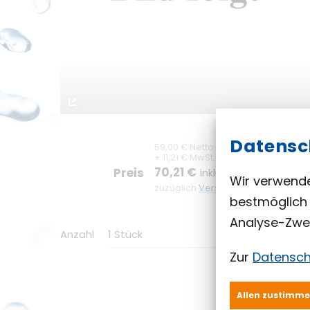
Datensc
59,00 € Netto
+ 11,21 € MwSt.
70,21 €
Preis
inklusive MwSt.
Wir verwende
zuzüglich
Versandkosten
bestmöglich 
Analyse-Zwe
Anzahl
1 Stück
Zur
Datensch
Allen zustimm