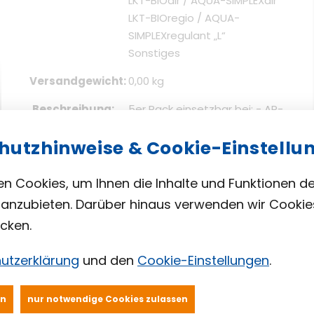
LKT-BIOair / AQUA-SIMPLEXair
LKT-BIOregio / AQUA-
SIMPLEXregulant „L“
Sonstiges
Versandgewicht
0,00 kg
Beschreibung
5er Pack einsetzbar bei: - AP-
80H - AP-100 - AP-120
hutzhinweise & Cookie-Einstellu
n Cookies, um Ihnen die Inhalte und Funktionen d
anzubieten. Darüber hinaus verwenden wir Cookie
cken.
in den Warenkorb
utzerklärung
und den
Cookie-Einstellungen
.
en
nur notwendige Cookies zulassen