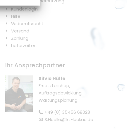
Regenwassernutzung
Kundenlogin
Hilfe
Widerrufsrecht
Versand
Zahlung
Lieferzeiten
Ihr Ansprechpartner
Silvio Hülle
Ersatzteilshop,
Auftragsabwicklung,
Wartungsplanung
+49 (0) 35456 68028
S.Huelle@lkt-luckau.de