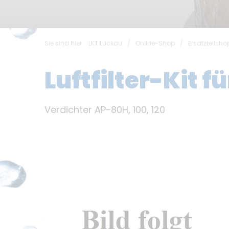
Sie sind hier:
LKT Luckau
/
Online-Shop
/
Ersatzteilsho
Luftfilter-Kit fü
Verdichter AP-80H, 100, 120