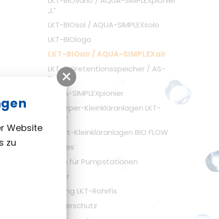
LKT-BIOvario / AQUA-SIMPLEXpionier
„L“
LKT-BIOsol / AQUA-SIMPLEXsolo
LKT-BIOlogo
LKT-BIOair / AQUA-SIMPLEXair
LKT-BIOretentionsspeicher / AS-
Puffer
AQUA-SIMPLEXpionier
ngen
Tropfkörper-Kleinkläranlagen LKT-
BIOclear
er Website
Festbett-Kleinkläranlagen BIO FLOW
s zu
Sonstiges
Armaturen für Pumpstationen
Abscheider
Rohrfixierung LKT-RohrFix
Hochwasserschutz