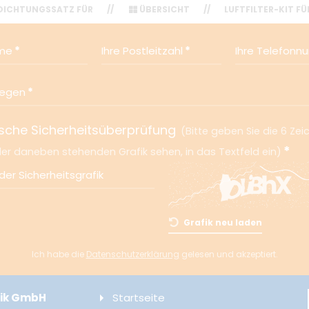
DICHTUNGSSATZ FÜR
//
ÜBERSICHT
//
LUFTFILTER-KIT FÜ
ame
Ihre Postleitzahl
Ihre Telefon
liegen
sche Sicherheitsüberprüfung
Bitte geben Sie die 6 Zei
 der daneben stehenden Grafik sehen, in das Textfeld ein
er Sicherheitsgrafik
Grafik neu laden
Ich habe die
Datenschutzerklärung
gelesen und akzeptiert.
nik GmbH
Startseite