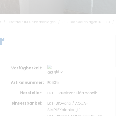
p
/
Ersatzteile für Kleinkläranlagen
/
SBR-Kleinkläranlagen LKT-BIO
/
r
Verfügbarkeit
aktiv
Artikelnummer
E0635
Hersteller
LKT - Lausitzer Klärtechnik
einsetzbar bei
LKT-BIOvario / AQUA-
SIMPLEXpionier „L“