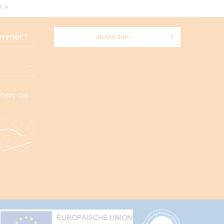
R
nummer
absenden
chen, die