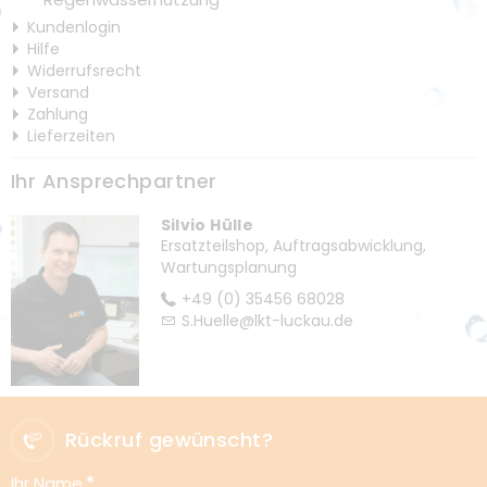
Kundenlogin
Hilfe
Widerrufsrecht
Versand
Zahlung
Lieferzeiten
Ihr Ansprechpartner
Silvio Hülle
Ersatzteilshop, Auftragsabwicklung,
Wartungsplanung
+49 (0) 35456 68028
S.Huelle@lkt-luckau.de
Rückruf gewünscht?
Ihr Name