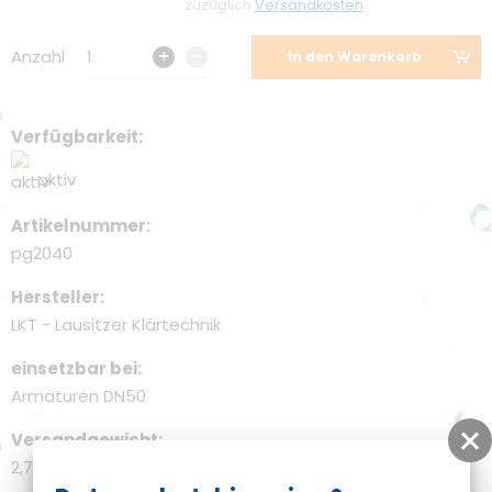
zuzüglich
Versandkosten
Umweltschutz
Anzahl
1
in den Warenkorb
Förderung
Verfügbarkeit
aktiv
Artikelnummer
pg2040
Hersteller
LKT - Lausitzer Klärtechnik
einsetzbar bei
Armaturen DN50
Versandgewicht
2,70 kg