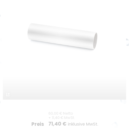
Versand
Zahlung
Lieferzeiten
Downloads
Unternehmen
Unternehmensprofil
Kontakt
Unser LKT Team
Karriere
Kompetenz durch Innovation
60,00 € Netto
+ 11,40 € MwSt.
71,40 €
Preis
Nachhaltigkeit
inklusive MwSt.