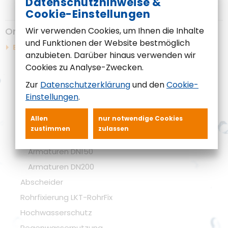
Datenschutzhinweise &
Cookie-Einstellungen
Online-Shop
Wir verwenden Cookies, um Ihnen die Inhalte
und Funktionen der Website bestmöglich
Ersatzteilshop
anzubieten. Darüber hinaus verwenden wir
Ersatzteile für Kleinkläranlagen
Cookies zu Analyse-Zwecken.
Armaturen für Pumpstationen
Zur
Datenschutzerklärung
und den
Cookie-
Armaturen DN40
Einstellungen
.
Armaturen DN50
Allen
nur notwendige Cookies
Armaturen DN80
zustimmen
zulassen
Armaturen DN100
Armaturen DN150
Armaturen DN200
Abscheider
Rohrfixierung LKT-RohrFix
Hochwasserschutz
Regenwassernutzung