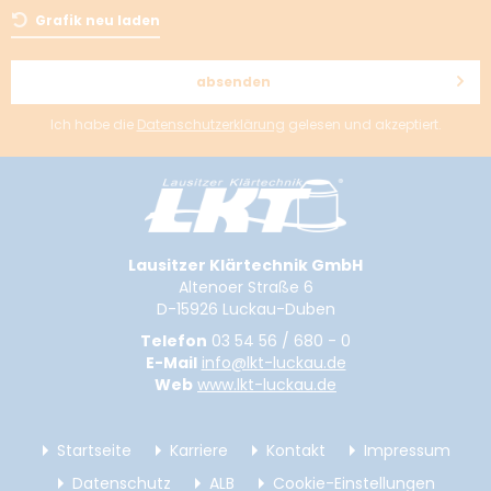
Grafik neu laden
absenden
Ich habe die
Datenschutzerklärung
gelesen und akzeptiert.
Lausitzer Klärtechnik GmbH
Altenoer Straße 6
D-15926 Luckau-Duben
Telefon
03 54 56 / 680 - 0
E-Mail
info@lkt-luckau.de
Web
www.lkt-luckau.de
Startseite
Karriere
Kontakt
Impressum
Datenschutz
ALB
Cookie-Einstellungen