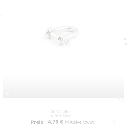
Versand
Zahlung
Lieferzeiten
Downloads
Unternehmen
Unternehmensprofil
Kontakt
Unser LKT Team
Karriere
Kompetenz durch Innovation
4,00 € Netto
+ 0,76 € MwSt.
4,76 €
Preis
Nachhaltigkeit
inklusive MwSt.