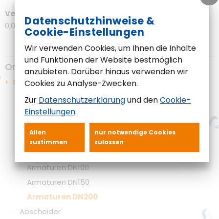
Versandgewicht
Datenschutzhinweise &
0,06 kg
Cookie-Einstellungen
Wir verwenden Cookies, um Ihnen die Inhalte
und Funktionen der Website bestmöglich
Online-Shop
anzubieten. Darüber hinaus verwenden wir
Ersatzteilshop
Cookies zu Analyse-Zwecken.
Ersatzteile für Kleinkläranlagen
Zur
Datenschutzerklärung
und den
Cookie-
Armaturen für Pumpstationen
Einstellungen
.
Armaturen DN40
Allen
nur notwendige Cookies
Armaturen DN50
zustimmen
zulassen
Armaturen DN80
Armaturen DN100
Armaturen DN150
Armaturen DN200
Abscheider