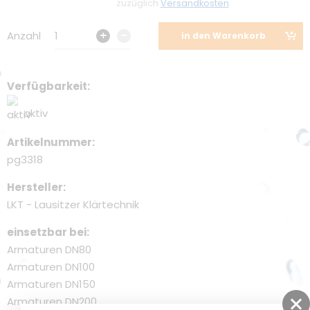
zuzüglich
Versandkosten
Umweltschutz
Anzahl
1
in den Warenkorb
Förderung
Verfügbarkeit
aktiv
Artikelnummer
pg3318
Hersteller
LKT - Lausitzer Klärtechnik
einsetzbar bei
Armaturen DN80
Armaturen DN100
Armaturen DN150
Armaturen DN200